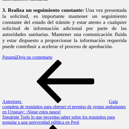
3. Realiza un seguimiento constante:
Una vez presentada
la solicitud, es importante mantener un seguimiento
constante del estado del trámite y estar atento a cualquier
solicitud de información adicional por parte de las
autoridades sanitarias. Mantener una comunicación fluida
y estar dispuesto a proporcionar la información requerida
puede contribuir a acelerar el proceso de aprobación.
en
Panamá
Deja un comentario
Navegación
Entrada
Guía
anterior
definitiva
de
para
la
entradas
obtención
de
autorización
sanitaria
Anteriores
Guía
en
completa de requisitos para obtener el permiso de ventas ambulantes
Panamá:
en Uruguay: ¡Sigue estos pasos!
¡Consejos
Siguiente
Siguiente
Todo lo que necesitas saber sobre los requisitos para
y
entrada
postular a una universidad pública en Perú
requisitos